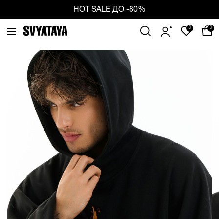
ious
Ne
HOT SALE ДО -80%
0
0