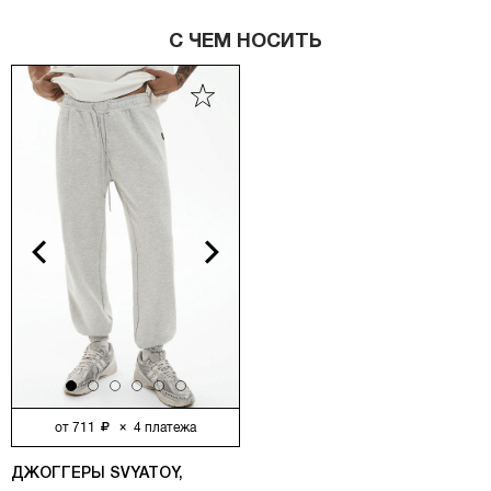
С ЧЕМ НОСИТЬ
vious
Next
от
711
×
4
платежа
ДЖОГГЕРЫ SVYATOY, МОЛОЧНЫЙ МЕЛАНЖ