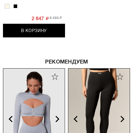
9 490
2 847
В КОРЗИНУ
РЕКОМЕНДУЕМ
vious
Next
Previous
Next