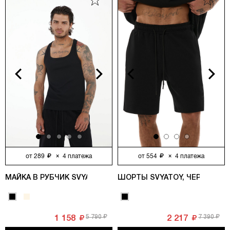
vious
Next
Previous
Next
от
289
×
4
платежа
от
554
×
4
платежа
МАЙКА В РУБЧИК SVYATOY, ЧЕРНЫЙ
ШОРТЫ SVYATOY, ЧЕРНЫЙ
5 790
7 390
1 158
2 217