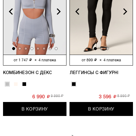
vious
Next
Previous
Next
от
1 747
×
4
платежа
от
899
×
4
платежа
КОМБИНЕЗОН С ДЕКОРАТИВНЫМИ МОЛНИЯМИ, СЕРЫЙ
ЛЕГГИНСЫ С ФИГУРНЫМИ РЕ
9 990
8 990
6 990
3 596
В КОРЗИНУ
В КОРЗИНУ