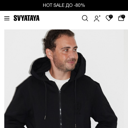
ious
Ne
HOT SALE ДО -80%
0
0