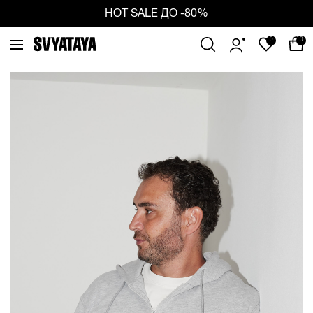
ious
Ne
HOT SALE ДО -80%
0
0