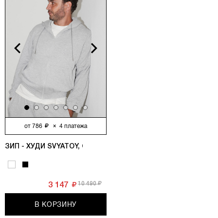
vious
Next
от
786
×
4
платежа
ЗИП - ХУДИ SVYATOY, СЕРЫЙ МЕЛАНЖ
10 490
3 147
В КОРЗИНУ