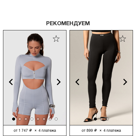
РЕКОМЕНДУЕМ
vious
Next
Previous
Next
от
1 747
×
4
платежа
от
899
×
4
платежа