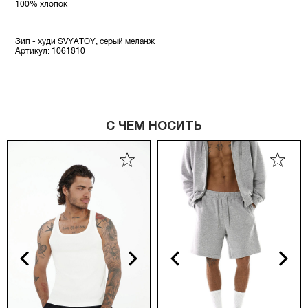
100% хлопок
Зип - худи SVYATOY, серый меланж
Артикул: 1061810
С ЧЕМ НОСИТЬ
vious
Next
Previous
Next