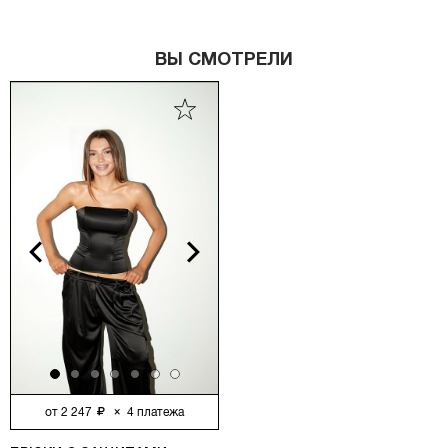
ВЫ СМОТРЕЛИ
vious
Next
от
2 247
×
4
платежа