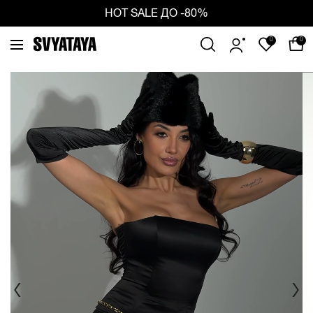
ious
Ne
HOT SALE ДО -80%
0
0