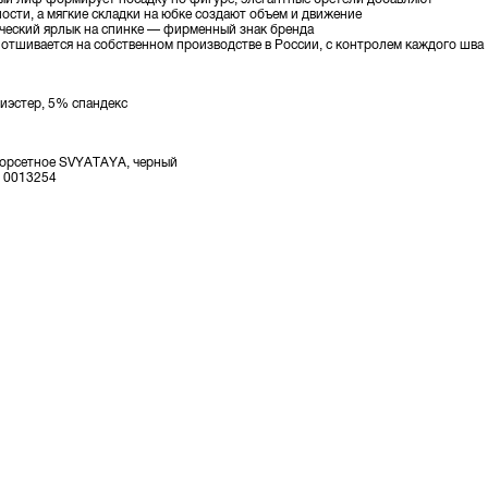
ости, а мягкие складки на юбке создают объем и движение
ческий ярлык на спинке — фирменный знак бренда
отшивается на собственном производстве в России, с контролем каждого шва
иэстер, 5% спандекс
корсетное SVYATAYA, черный
: 0013254