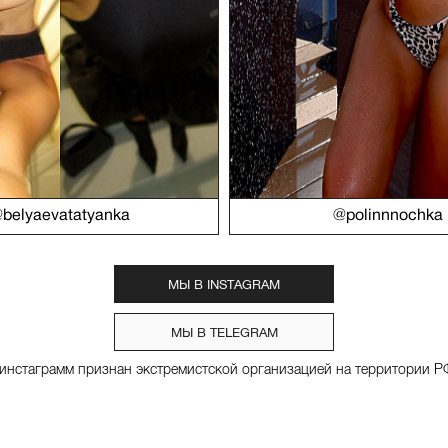
belyaevatatyanka
@polinnnochka
МЫ В INSTAGRAM
МЫ В TELEGRAM
*инстаграмм признан экстремистской организацией на территории Р