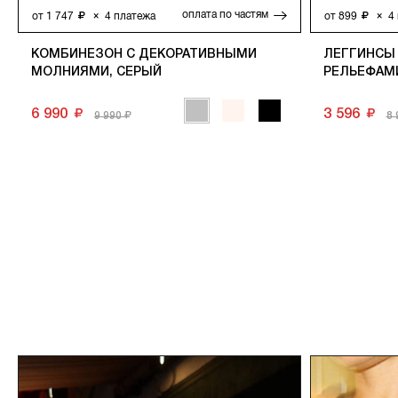
оплата по частям
от
1 747
×
4
платежа
от
899
×
4
КОМБИНЕЗОН С ДЕКОРАТИВНЫМИ
ЛЕГГИНСЫ
МОЛНИЯМИ, СЕРЫЙ
РЕЛЬЕФАМ
6 990
3 596
9 990
8