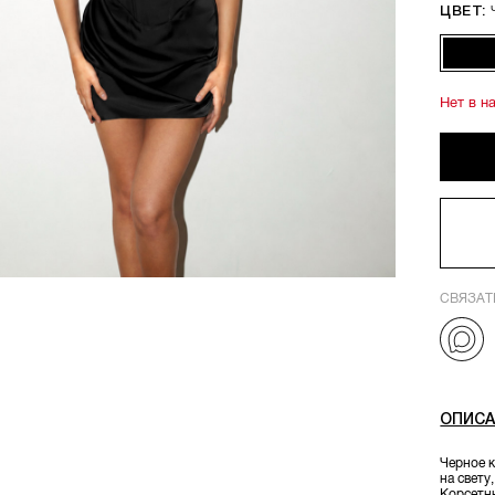
ЦВЕТ:
Нет в н
СВЯЗАТ
ОПИСА
Черное к
на свету
Корсетн