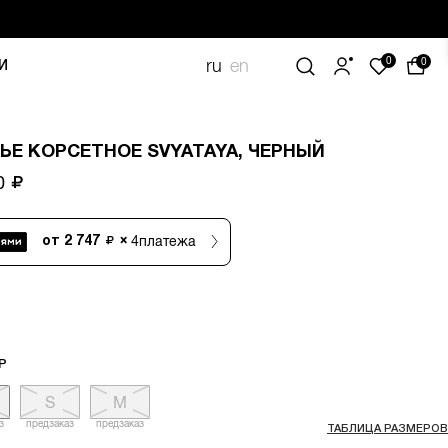
0
ru
en
0
И
ЬЕ КОРСЕТНОЕ SVYATAYA, ЧЕРНЫЙ
90
4
платежа
от
2 747
×
Р
S
M
з
предзаказ
предзаказ
ТАБЛИЦА РАЗМЕРОВ