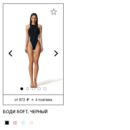
vious
Next
от
872
×
4
платежа
БОДИ SOFT, ЧЕРНЫЙ