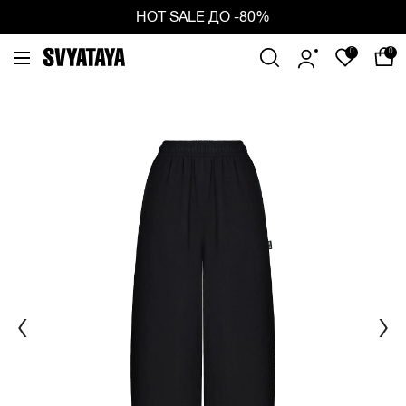
ious
Ne
HOT SALE ДО -80%
0
0