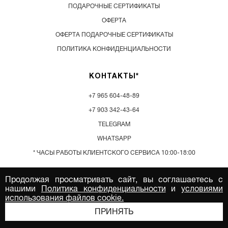
ПОДАРОЧНЫЕ СЕРТИФИКАТЫ
ОФЕРТА
ОФЕРТА ПОДАРОЧНЫЕ СЕРТИФИКАТЫ
ПОЛИТИКА КОНФИДЕНЦИАЛЬНОСТИ
КОНТАКТЫ*
+7 965 604-48-89
+7 903 342-43-64
TELEGRAM
WHATSAPP
* ЧАСЫ РАБОТЫ КЛИЕНТСКОГО СЕРВИСА 10:00-18:00
Продолжая просматривать сайт, вы соглашаетесь с
нашими
Политика конфиденциальности
и
условиями
использования файлов cookie.
© 2026. Все права защищены. ООО "СВЯТАЯ-М" ИНН:
9715454418
ПРИНЯТЬ
ИНН: 9715454418