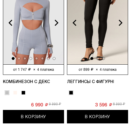
vious
Next
Previous
Next
от
1 747
×
4
платежа
от
899
×
4
платежа
КОМБИНЕЗОН С ДЕКОРАТИВНЫМИ МОЛНИЯМИ, СЕРЫЙ
ЛЕГГИНСЫ С ФИГУРНЫМИ РЕ
9 990
8 990
6 990
3 596
В КОРЗИНУ
В КОРЗИНУ