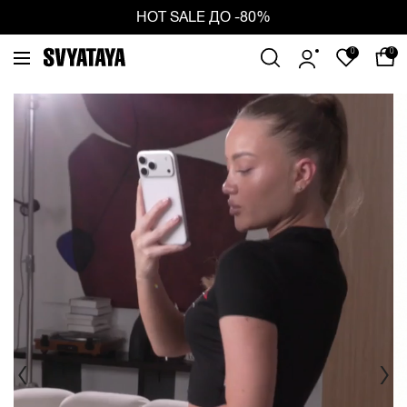
ious
Ne
HOT SALE ДО -80%
0
0