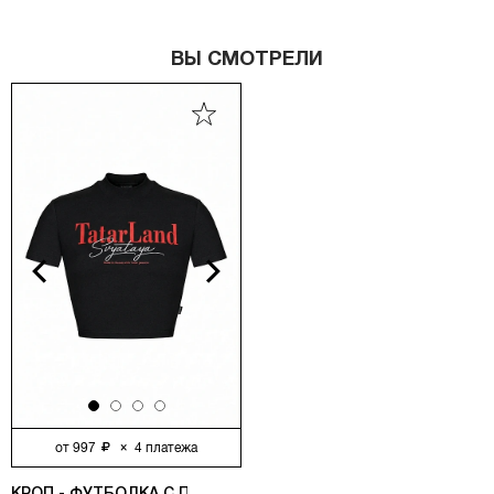
ВЫ СМОТРЕЛИ
vious
Next
от
997
×
4
платежа