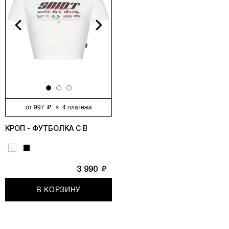
vious
Next
от
997
×
4
платежа
КРОП - ФУТБОЛКА С ВЫСОКОЙ ГОРЛОВИНОЙ, МОЛОЧНЫЙ
3 990
В КОРЗИНУ