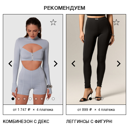
РЕКОМЕНДУЕМ
vious
Next
Previous
Next
от
1 747
×
4
платежа
от
899
×
4
платежа
КОМБИНЕЗОН С ДЕКОРАТИВНЫМИ МОЛНИЯМИ, СЕРЫЙ
ЛЕГГИНСЫ С ФИГУРНЫМИ РЕ