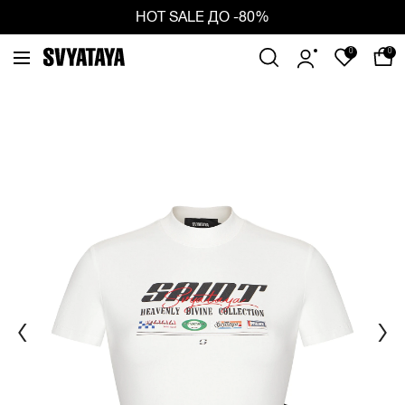
ious
Ne
HOT SALE ДО -80%
0
0