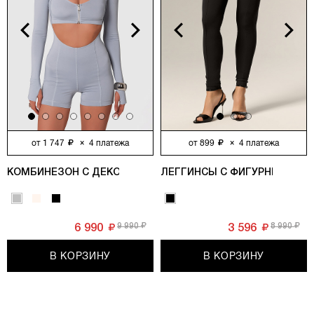
vious
Next
Previous
Next
от
1 747
×
4
платежа
от
899
×
4
платежа
КОМБИНЕЗОН С ДЕКОРАТИВНЫМИ МОЛНИЯМИ, СЕРЫЙ
ЛЕГГИНСЫ С ФИГУРНЫМИ РЕ
9 990
8 990
6 990
3 596
В КОРЗИНУ
В КОРЗИНУ