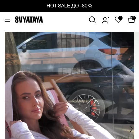
ious
Ne
HOT SALE ДО -80%
0
0