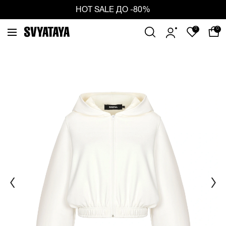
ious
Ne
HOT SALE ДО -80%
0
0