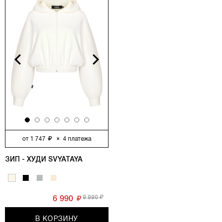
vious
Next
от
1 747
×
4
платежа
ЗИП - ХУДИ SVYATAYA УКОРОЧЕННЫЙ, МОЛОЧНЫЙ
9 990
6 990
В КОРЗИНУ